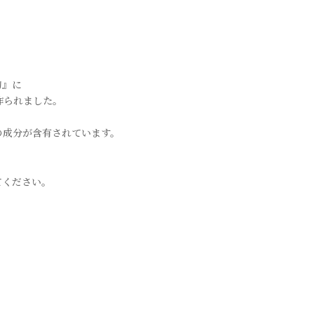
的』に
作られました。
の成分が含有されています。
てください。