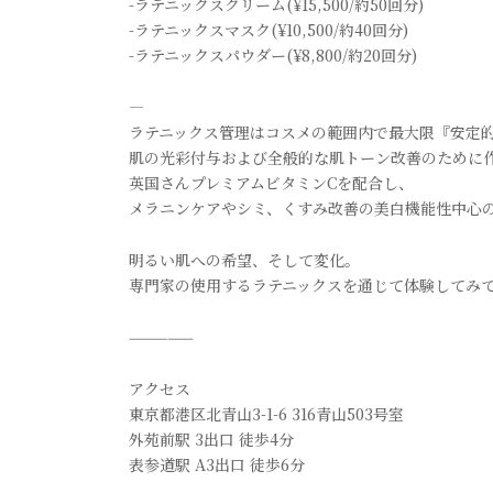
-ラテニックスクリーム(¥15,500/約50回分)
-ラテニックスマスク(¥10,500/約40回分)
-ラテニックスパウダー(¥8,800/約20回分)
—
ラテニックス管理はコスメの範囲内で最大限『安定
肌の光彩付与および全般的な肌トーン改善のために
英国さんプレミアムビタミンCを配合し、
メラニンケアやシミ、くすみ改善の美白機能性中心
明るい肌への希望、そして変化。
専門家の使用するラテニックスを通じて体験してみ
—————
アクセス
東京都港区北青山3-1-6 316青山503号室
外苑前駅 3出口 徒歩4分
表参道駅 A3出口 徒歩6分