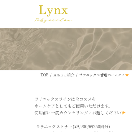
コ
ナ
ン
ビ
テ
ゲ
ン
ー
ツ
シ
へ
ョ
ス
ン
キ
に
ッ
移
プ
動
TOP
メニュー紹介
ラテニックス管理ホームケア
ラテニックスラインは全コスメを
ホームケアとしてもご使用いただけます。
使用前に一度カウンセリングにお越しください
-ラテニックストナー(¥9,900/約250回分)