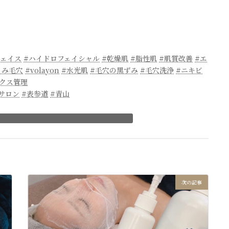
フェイス
#ハイドロフェイシャル
#乾燥肌
#脂性肌
#肌質改善
#エ
るみ毛穴
#volayon
#水光肌
#毛穴の黒ずみ
#毛穴洗浄
#ニキビ
ックス管理
サロン
#表参道
#青山
次の記事