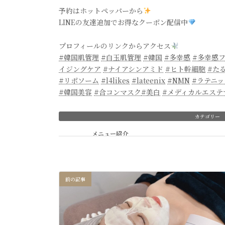
予約はホットペッパーから
LINEの友達追加でお得なクーポン配信中
プロフィールのリンクからアクセス
#韓国肌管理
#白玉肌管理
#韓国
#多幸感
#多幸感
イジングケア
#ナイアシンアミド
#ヒト幹細胞
#た
#リポソーム
#l4likes
#lateenix
#NMN
#ラテニ
#韓国美容
#合コンマスク
#美白
#メディカルエステ
カテゴリー
メニュー紹介
前の記事