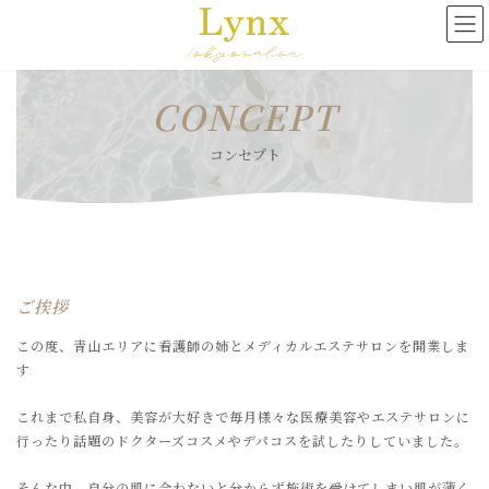
コ
ナ
ン
ビ
テ
ゲ
ン
ー
ツ
シ
CONCEPT
へ
ョ
ス
ン
コンセプト
キ
に
ッ
移
プ
動
ご挨拶
この度、青山エリアに看護師の姉とメディカルエステサロンを開業しま
す
これまで私自身、美容が大好きで毎月様々な医療美容やエステサロンに
行ったり話題のドクターズコスメやデパコスを試したりしていました。
そんな中、自分の肌に合わないと分からず施術を受けてしまい肌が薄く