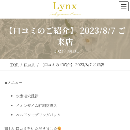
コ
ナ
ン
ビ
テ
ゲ
ン
ー
ツ
シ
【口コミのご紹介】 2023/8/7 ご
へ
ョ
ス
ン
来店
キ
に
ッ
移
2023年9月13日
プ
動
TOP
口コミ
【口コミのご紹介】 2023/8/7 ご来店
◾︎メニュー
水素毛穴洗浄
イオンザイム幹細胞導入
ベルドソモデリングパック
嬉しい口コミをいただきました