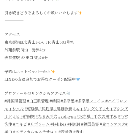
引き続きどうぞよろしくお願いいたします
—————
アクセス
東京都港区北青山3-1-6 316青山503号室
外苑前駅 3出口 徒歩4分
表参道駅 A3出口 徒歩6分
予約はホットペッパーから
LINEの友達追加でお得なクーポン配信中
プロフィールのリンクからアクセス
#韓国肌管理
#白玉肌管理
#韓国
#多幸感
#多幸感フェイス
#ハイドロフ
ェイシャル
#乾燥肌
#脂性肌
#肌質改善
#エイジングケア
#ナイアシンア
ミド
#ヒト幹細胞
#たるみ毛穴
#volayon
#水光肌
#毛穴の黒ずみ
#毛穴
洗浄
#ニキビ
#リポソーム
#l4likes
#NMN
#韓国美容
#合コンマスク
#
美白
#メディカルエステサロン
#表参道
#青山